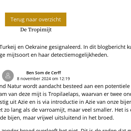
Terug naar overzicht
De Tropimijt
 Turkeij en Oekraine gesignaleerd. In dit blogbericht
ge mijtsoort en haar detectiemogelijkheden.
Ben Som de Cerff
8 november 2024 om 12:19
n und Natur wordt aandacht besteed aan een potentiel
am van deze mijt is Tropilaelaps, waarvan er twee on
stig uit Azie en is via introductie in Azie van onze bij
t zo lang als de varroamijt, maar veel smaller. Het is
de bijen, maar vrijwel uitsluitend in het broed.
zonder broed overleeft het niet. Dit is de reden dat m