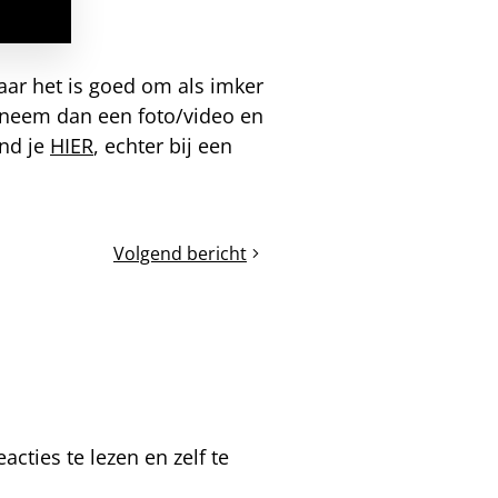
aar het is goed om als imker
, neem dan een foto/video en
ind je
HIER
, echter bij een
Volgend bericht
Tops
en
flops
in
de
bijenvolken
cties te lezen en zelf te