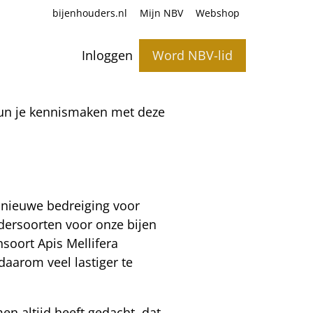
bijenhouders.nl
Mijn NBV
Webshop
Inloggen
Word NBV-lid
 kun je kennismaken met deze
e nieuwe bedreiging voor
dersoorten voor onze bijen
ensoort Apis Mellifera
 daarom veel lastiger te
en altijd heeft gedacht, dat