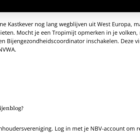
ine Kastkever nog lang wegblijven uit West Europa, m
sieten. Mocht je een Tropimijt opmerken in je volken
t een Bijengezondheidscoordinator inschakelen. Deze v
e NVWA.
bijenblog?
nhoudersvereniging. Log in met je NBV-account om rea