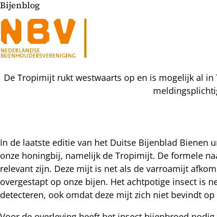
Bijenblog
De Tropimijt rukt westwaarts op en is mogelijk al in
meldingsplichti
In de laatste editie van het Duitse Bijenblad Biene
onze honingbij, namelijk de Tropimijt. De formele na
l
relevant zijn. Deze mijt is net als de varroamijt afkom
hatsapp
overgestapt op onze bijen. Het achtpotige insect is ne
mail
icht
detecteren, ook omdat deze mijt zich niet bevindt op 
acebook
nkedIn
Voor de overleving heeft het insect bijenbroed nodig, 