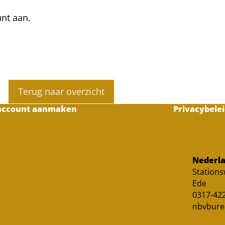
unt aan.
Terug naar overzicht
account aanmaken
Privacybelei
Nederla
Station
Ede
0317-422
nbvbure