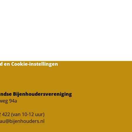
d en Cookie-instellingen
ndse Bijenhoudersvereniging
sweg 94a
 422 (van 10-12 uur)
au@bijenhouders.nl