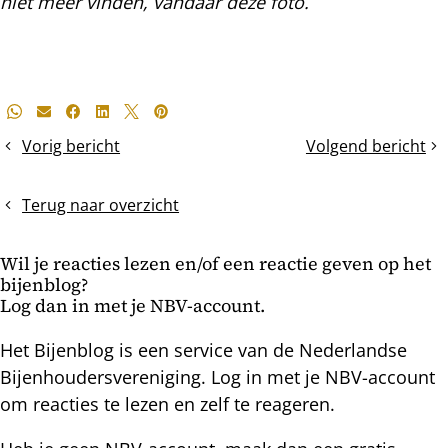
niet meer vinden, vandaar deze foto.
Deel
Whatsapp
E-mail
Facebook
LinkedIn
X
Pinterest
dit
Vorig bericht
Volgend bericht
Bijenvolkregistratie
Bijen
bericht
en
hoornaars
Terug naar overzicht
in
Portugal
Wil je reacties lezen en/of een reactie geven op het
bijenblog?
Log dan in met je NBV-account.
Het Bijenblog is een service van de Nederlandse
Bijenhoudersvereniging. Log in met je NBV-account
om reacties te lezen en zelf te reageren.