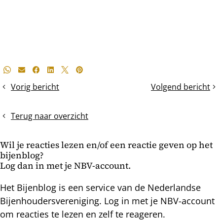
Deel
Whatsapp
E-mail
Facebook
LinkedIn
X
Pinterest
dit
Vorig bericht
Volgend bericht
Darren
Muizen
bericht
en
en
hoornaars
winterzit
Terug naar overzicht
Wil je reacties lezen en/of een reactie geven op het
bijenblog?
Log dan in met je NBV-account.
Het Bijenblog is een service van de Nederlandse
Bijenhoudersvereniging. Log in met je NBV-account
om reacties te lezen en zelf te reageren.