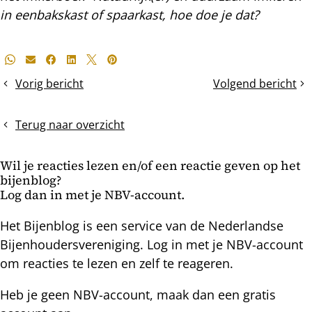
in eenbakskast of spaarkast, hoe doe je dat?
Deel
Whatsapp
E-mail
Facebook
LinkedIn
X
Pinterest
dit
Vorig bericht
Volgend bericht
Gaatjes
Van
bericht
in
twee
het
terug
Terug naar overzicht
gesloten
naar
broed
één
Wil je reacties lezen en/of een reactie geven op het
broedkamer
bijenblog?
en
Log dan in met je NBV-account.
de
APK-
Het Bijenblog is een service van de Nederlandse
check
Bijenhoudersvereniging. Log in met je NBV-account
om reacties te lezen en zelf te reageren.
Heb je geen NBV-account, maak dan een gratis