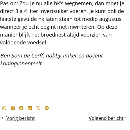
Pas op! Zou je nu alle hk's wegnemen, dan moet je
direct 3 a 4 liter invertsuiker voeren. Je kunt ook de
laatste gevulde hk laten staan tot medio augustus
wanneer je echt begint met inwinteren. Op deze
manier blijft het broednest altijd voorzien van
voldoende voedsel.
Ben Som de Cerff, hobby-imker en docent
koninginnenteelt
Deel
Whatsapp
E-mail
Facebook
LinkedIn
X
Pinterest
dit
Vorig bericht
Volgend bericht
100%
Broedonderzoek
bericht
raatvernieuwing