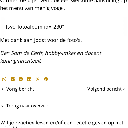
vormen de bijen zelf ook een welkome aanvulling op
het menu van menig vogel.
[svd-fotoalbum id="230"]
Met dank aan Joost voor de foto's.
Ben Som de Cerff, hobby-imker en docent
koninginnenteelt
Deel
Whatsapp
E-mail
Facebook
LinkedIn
X
Pinterest
dit
Vorig bericht
Volgend bericht
Inwintering
Varroa
bericht
op
Check
eigen
en
Terug naar overzicht
honing
bijenruimte
Wil je reacties lezen en/of een reactie geven op het