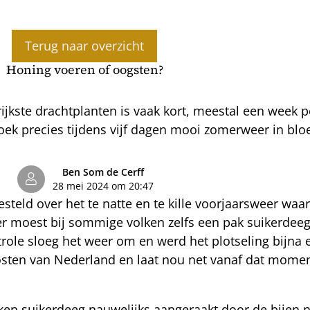
Terug naar overzicht
Honing voeren of oogsten?
rijkste drachtplanten is vaak kort, meestal een week 
ek precies tijdens vijf dagen mooi zomerweer in bloe
Ben Som de Cerff
28 mei 2024 om 20:47
steld over het te natte en te kille voorjaarsweer waa
er moest bij sommige volken zelfs een pak suikerde
role sloeg het weer om en werd het plotseling bijn
sten van Nederland en laat nou net vanaf dat momen
kken suikerdeeg nauwelijks aangeraakt door de bijen