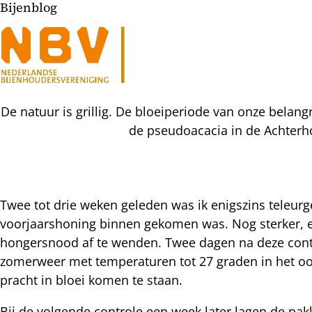
Bijenblog
De natuur is grillig. De bloeiperiode van onze belang
de pseudoacacia in de Achterho
Twee tot drie weken geleden was ik enigszins teleurge
voorjaarshoning binnen gekomen was. Nog sterker, 
l
hongersnood af te wenden. Twee dagen na deze cont
hatsapp
zomerweer met temperaturen tot 27 graden in het oo
mail
icht
pracht in bloei komen te staan.
acebook
nkedIn
Bij de volgende controle een week later lagen de pa