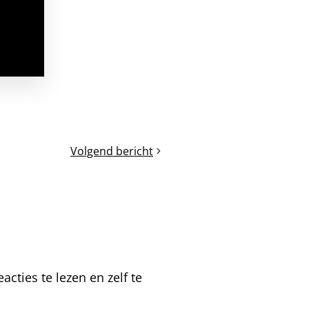
Volgend bericht
Raathoning
in
de
boomstamkast
cties te lezen en zelf te