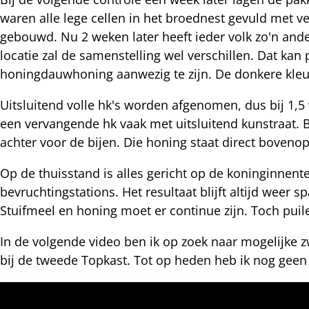
waren alle lege cellen in het broednest gevuld met v
nterest
gebouwd. Nu 2 weken later heeft ieder volk zo'n ande
locatie zal de samenstelling wel verschillen. Dat kan 
honingdauwhoning aanwezig te zijn. De donkere kleur 
Uitsluitend volle hk's worden afgenomen, dus bij 1,5 v
een vervangende hk vaak met uitsluitend kunstraat. Bi
achter voor de bijen. Die honing staat direct boveno
Op de thuisstand is alles gericht op de koninginnent
bevruchtingstations. Het resultaat blijft altijd wee
Stuifmeel en honing moet er continue zijn. Toch puil
In de volgende video ben ik op zoek naar mogelijke 
bij de tweede Topkast. Tot op heden heb ik nog gee