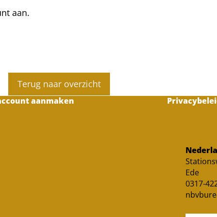
unt aan.
Terug naar overzicht
account aanmaken
Privacybelei
Nederla
Station
Ede
0317-422
nbvbure