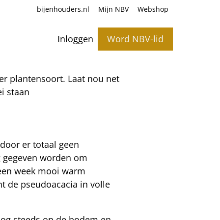
bijenhouders.nl
Mijn NBV
Webshop
Inloggen
Word NBV-lid
per plantensoort. Laat nou net
i staan
rdoor er totaal geen
eg gegeven worden om
a een week mooi warm
t de pseudoacacia in volle
 nog steeds op de bodem en