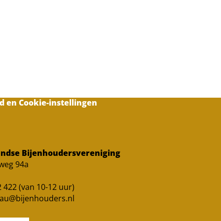
d en Cookie-instellingen
ndse Bijenhoudersvereniging
sweg 94a
 422 (van 10-12 uur)
au@bijenhouders.nl