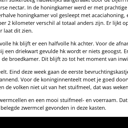
erse nectar. In de honingkamer werd er met prachtige 
rhalve honingkamer vol gesleept met acaciahoning, ee
per 2 kilometer verschil al totaal anders zijn. Er lijk
laat dit zien.
olle hk blijft er een halfvolle hk achter. Voor de afna
j een driekwart gevulde hk wordt er niets geoogst. Er 
p de broedkamer. Dit blijft zo tot het moment van inw
eelt. Eind deze week gaan de eerste bevruchtingskastj
r spannend. Voor de koninginnenteelt moet je goed doo
en de volken niet uit van het stuifmeel, dat was weke
zwermcellen en een mooi stuifmeel- en voerraam. Dat
n belegde zwermcel gevonden in deze kasten.