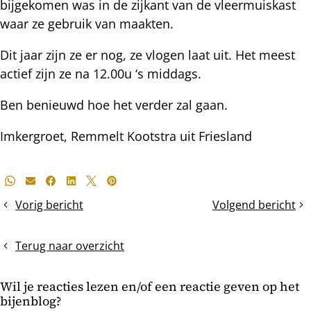
bijgekomen was in de zijkant van de vleermuiskast
waar ze gebruik van maakten.
Dit jaar zijn ze er nog, ze vlogen laat uit. Het meest
actief zijn ze na 12.00u ‘s middags.
Ben benieuwd hoe het verder zal gaan.
Imkergroet, Remmelt Kootstra uit Friesland
Deel
Whatsapp
E-mail
Facebook
LinkedIn
X
Pinterest
dit
Vorig bericht
Volgend bericht
Een
Honing
bericht
hopeloos
voeren
moerloos
of
Terug naar overzicht
volk
oogsten?
voor
Wil je reacties lezen en/of een reactie geven op het
de
bijenblog?
koninginnenteelt