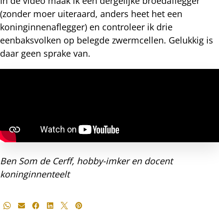
In de video maak ik een dergelijke broedaflegger
(zonder moer uiteraard, anders heet het een
koninginnenaflegger) en controleer ik drie
eenbaksvolken op belegde zwermcellen. Gelukkig is
daar geen sprake van.
Ben Som de Cerff, hobby-imker en docent
koninginnenteelt
Deel
Whatsapp
E-mail
Facebook
LinkedIn
X
Pinterest
dit