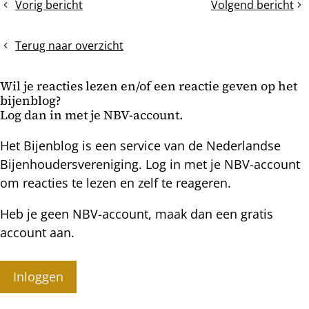
Vorig bericht
Volgend bericht
De
Koninginnenteelt
bericht
volksontwikkeling
in
Terug naar overzicht
de
boomstamkast
Wil je reacties lezen en/of een reactie geven op het
bijenblog?
Log dan in met je NBV-account.
Het Bijenblog is een service van de Nederlandse
Bijenhoudersvereniging. Log in met je NBV-account
om reacties te lezen en zelf te reageren.
Heb je geen NBV-account, maak dan een gratis
account aan.
Inloggen