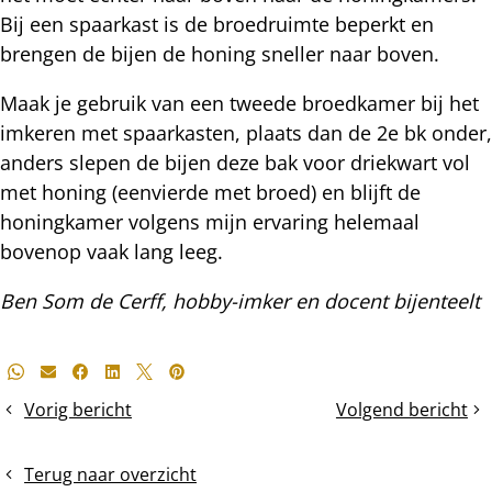
Bij een spaarkast is de broedruimte beperkt en
brengen de bijen de honing sneller naar boven.
Maak je gebruik van een tweede broedkamer bij het
imkeren met spaarkasten, plaats dan de 2e bk onder,
anders slepen de bijen deze bak voor driekwart vol
met honing (eenvierde met broed) en blijft de
honingkamer volgens mijn ervaring helemaal
bovenop vaak lang leeg.
Ben Som de Cerff, hobby-imker en docent bijenteelt
Deel
Whatsapp
E-mail
Facebook
LinkedIn
X
Pinterest
dit
Vorig bericht
Volgend bericht
Voorjaarscontrole
Ruimte
bericht
Topkast-
geven
volk
in
Terug naar overzicht