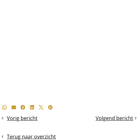
Deel
Whatsapp
E-mail
Facebook
LinkedIn
X
Pinterest
dit
Vorig bericht
Volgend bericht
Biologisch-
Voorjaarscontrole
bericht
dynamisch
Topkast-
imkeren
volk
Terug naar overzicht