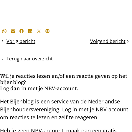
Deel
Whatsapp
E-mail
Facebook
LinkedIn
X
Pinterest
dit
Vorig bericht
Volgend bericht
De
Uitbreiding
bericht
voorjaarskontrole
van
kastruimte
Terug naar overzicht
Wil je reacties lezen en/of een reactie geven op het
bijenblog?
Log dan in met je NBV-account.
Het Bijenblog is een service van de Nederlandse
Bijenhoudersvereniging. Log in met je NBV-account
om reacties te lezen en zelf te reageren.
Heb je geen NBV-account, maak dan een gratis