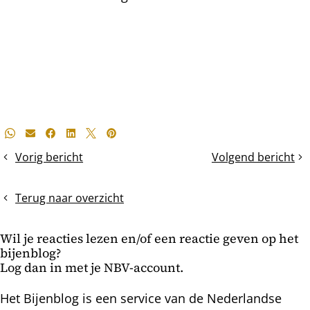
Deel
Whatsapp
E-mail
Facebook
LinkedIn
X
Pinterest
dit
Vorig bericht
Volgend bericht
De
De
bericht
Aziatische
voorjaarskontrole
hoornaar
Terug naar overzicht
wordt
binnenkort
Wil je reacties lezen en/of een reactie geven op het
wakker
bijenblog?
Log dan in met je NBV-account.
Het Bijenblog is een service van de Nederlandse