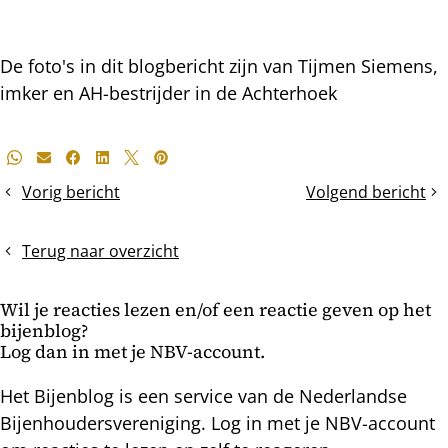
De foto's in dit blogbericht zijn van Tijmen Siemens,
imker en AH-bestrijder in de Achterhoek
Deel
Whatsapp
E-mail
Facebook
LinkedIn
X
Pinterest
dit
Vorig bericht
Volgend bericht
De
De
bericht
boswilg
cursus
is
voortgezet
Terug naar overzicht
extra
imkeren
vroeg
Wil je reacties lezen en/of een reactie geven op het
dit
bijenblog?
jaar
Log dan in met je NBV-account.
Het Bijenblog is een service van de Nederlandse
Bijenhoudersvereniging. Log in met je NBV-account