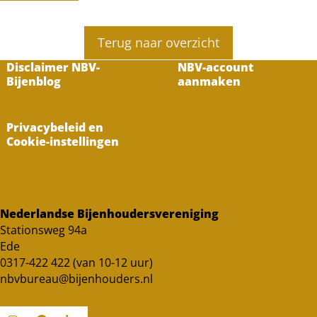
Terug naar overzicht
Disclaimer NBV-
NBV-account
Bijenblog
aanmaken
Privacybeleid en
Cookie-instellingen
Nederlandse Bijenhoudersvereniging
Stationsweg 94a
Ede
0317-422 422 (van 10-12 uur)
nbvbureau@bijenhouders.nl