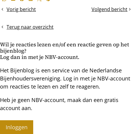
Whatsapp
E-mail
Facebook
LinkedIn
X
Pinterest
dit
Vorig bericht
Volgend bericht
Eerste
De
bericht
dag
boswilg
2024
is
Terug naar overzicht
met
extra
volop
vroeg
Wil je reacties lezen en/of een reactie geven op het
stuifmeel
dit
bijenblog?
jaar
Log dan in met je NBV-account.
Het Bijenblog is een service van de Nederlandse
Bijenhoudersvereniging. Log in met je NBV-account
om reacties te lezen en zelf te reageren.
Heb je geen NBV-account, maak dan een gratis
account aan.
Inloggen