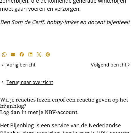
zomerbijen, die de komende generatie winterbijen
moet gaan voeren en verzorgen.
Ben Som de Cerff, hobby-imker en docent bijenteelt
Deel
Whatsapp
E-mail
Facebook
LinkedIn
X
Pinterest
dit
Vorig bericht
Volgend bericht
Bijenjournaal
Kerst
bericht
(1):
&
het
Winterzonnewend
Terug naar overzicht
bijenvolk
Wil je reacties lezen en/of een reactie geven op het
bijenblog?
Log dan in met je NBV-account.
Het Bijenblog is een service van de Nederlandse