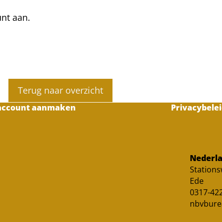
unt aan.
Terug naar overzicht
account aanmaken
Privacybelei
Nederla
Station
Ede
0317-422
nbvbure