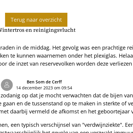
Terug naar overzicht
intertros en reinigingsvlucht
raden in de middag. Het gevolg was een prachtige rei
en te kunnen waarnemen onder het plexiglas. Helaas 
r de inzet van reservevolken worden deze verliezen
Ben Som de Cerff
14 december 2023 om 09:54
odanig op dat je mocht verwachten dat de bijen van 
 gaan en de tussenstand op te maken in sterkte of ve
et met daarbij vermeld de afkomst en het geboortejaar
en, een typisch verschijnsel van "verdwijnziekte". E
hoogstwaarschijnlijk het gevolg van een verzwakt imm