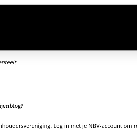
nteelt
bijenblog?
nhoudersvereniging. Log in met je NBV-account om rea