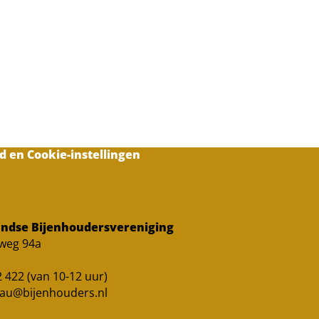
d en Cookie-instellingen
ndse Bijenhoudersvereniging
sweg 94a
 422 (van 10-12 uur)
au@bijenhouders.nl