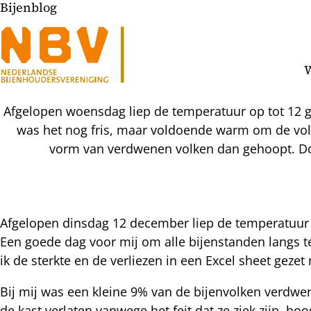
Bijenblog
W
Afgelopen woensdag liep de temperatuur op tot 12 g
was het nog fris, maar voldoende warm om de volk
vorm van verdwenen volken dan gehoopt. Doo
Afgelopen dinsdag 12 december liep de temperatuur z
Een goede dag voor mij om alle bijenstanden langs te
l
ik de sterkte en de verliezen in een Excel sheet gez
hatsapp
mail
icht
Bij mij was een kleine 9% van de bijenvolken verdwen
acebook
de kast verlaten vanwege het feit dat ze ziek zijn, 