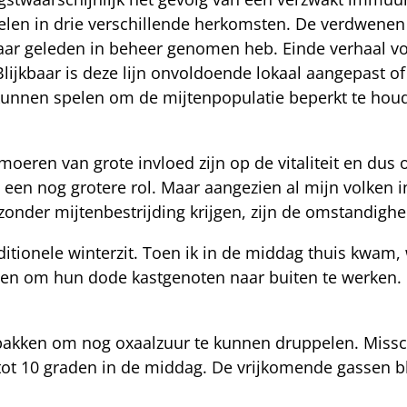
delen in drie verschillende herkomsten. De verdwene
 jaar geleden in beheer genomen heb. Einde verhaal vo
lijkbaar is deze lijn onvoldoende lokaal aangepast o
l kunnen spelen om de mijtenpopulatie beperkt te ho
oeren van grote invloed zijn op de vitaliteit en dus 
een nog grotere rol. Maar aangezien al mijn volken in
onder mijtenbestrijding krijgen, zijn de omstandighe
aditionele winterzit. Toen ik in de middag thuis kwam
n om hun dode kastgenoten naar buiten te werken. D
te pakken om nog oxaalzuur te kunnen druppelen. Mis
6 tot 10 graden in de middag. De vrijkomende gassen bl