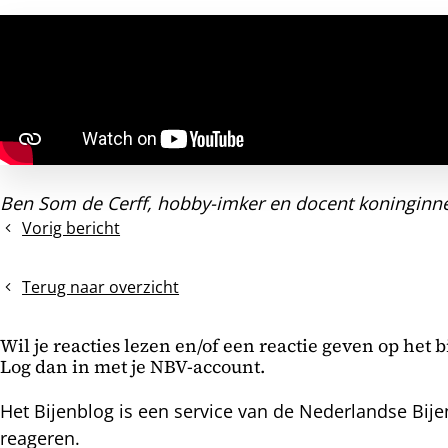
Ben Som de Cerff, hobby-imker en docent koninginne
Vorig bericht
Bijenjournaal
(5):
Het
Terug naar overzicht
belang
van
Wil je reacties lezen en/of een reactie geven op het 
de
Log dan in met je NBV-account.
bijen
voor
Het Bijenblog is een service van de Nederlandse Bije
ons
reageren.
leven