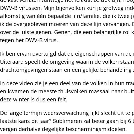
nkedIn
DWV-B virussen. Mijn bijenvolken kun je grofweg in
afkomstig van één bepaalde lijn/familie, die ik twee
nterest
ik de overgebleven moeren van deze lijn vervangen. B
over de juiste genen. Genen, die een belangrijke ro
tegen het DWV-B virus.
Ik ben ervan overtuigd dat de eigenschappen van de m
Uiteraard speelt de omgeving waarin de volken staan 
drachtomgevingen staan en een gelijke behandeling z
In deze video zie je een deel van de volken in hun tr
en kwamen de meeste thuisvolken massaal naar buite
deze winter is dus een feit.
De lange termijn weersverwachting lijkt slecht uit 
laatste kans dit jaar? Sublimeren zal beter gaan bij 
vergen derhalve degelijke beschermingsmiddelen.