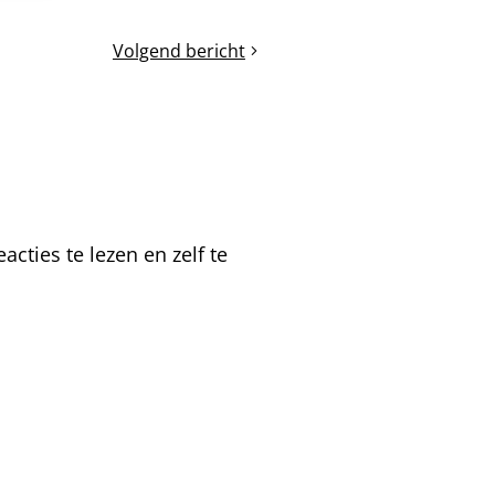
Volgend bericht
Bijenjournaal
(5):
Het
belang
van
de
bijen
voor
cties te lezen en zelf te
ons
leven