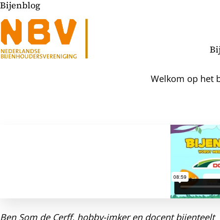
Bijenblog
Bi
Welkom op het bi
l
hatsapp
mail
icht
acebook
nkedIn
Ben Som de Cerff, hobby-imker en docent bijenteelt