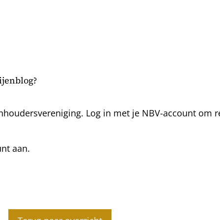
bijenblog?
nhoudersvereniging. Log in met je NBV-account om rea
unt aan.