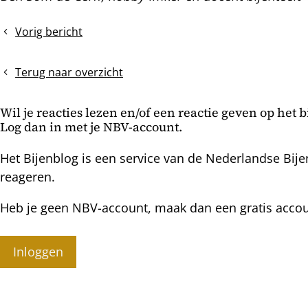
nterest
Vorig bericht
Bijenjournaal
(7):
Wat
Terug naar overzicht
kun
je
Wil je reacties lezen en/of een reactie geven op het 
doen
Log dan in met je NBV-account.
om
de
Het Bijenblog is een service van de Nederlandse Bije
bijen
reageren.
te
helpen?
Heb je geen NBV-account, maak dan een gratis acco
Inloggen