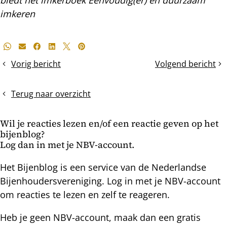
imkeren
Deel
Whatsapp
E-mail
Facebook
LinkedIn
X
Pinterest
dit
Vorig bericht
Volgend bericht
De
Bijenvolken
bericht
winterjas
komen
wordt
tot
Terug naar overzicht
tevoorschijn
rust
gehaald
Wil je reacties lezen en/of een reactie geven op het
bijenblog?
Log dan in met je NBV-account.
Het Bijenblog is een service van de Nederlandse
Bijenhoudersvereniging. Log in met je NBV-account
om reacties te lezen en zelf te reageren.
Heb je geen NBV-account, maak dan een gratis