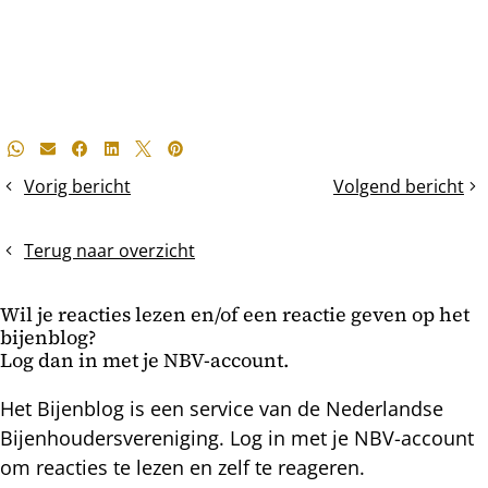
Deel
Whatsapp
E-mail
Facebook
LinkedIn
X
Pinterest
dit
Vorig bericht
Volgend bericht
Washboarden,
Biodiversiteit
bericht
stertselen
of
Terug naar overzicht
ventileren?
Wil je reacties lezen en/of een reactie geven op het
bijenblog?
Log dan in met je NBV-account.
Het Bijenblog is een service van de Nederlandse
Bijenhoudersvereniging. Log in met je NBV-account
om reacties te lezen en zelf te reageren.