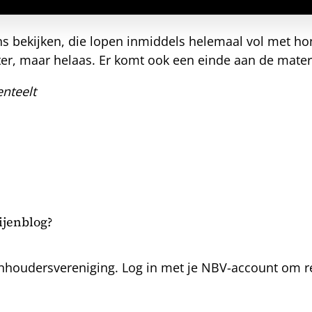
s bekijken, die lopen inmiddels helemaal vol met ho
 beter, maar helaas. Er komt ook een einde aan de mat
nteelt
bijenblog?
nhoudersvereniging. Log in met je NBV-account om rea