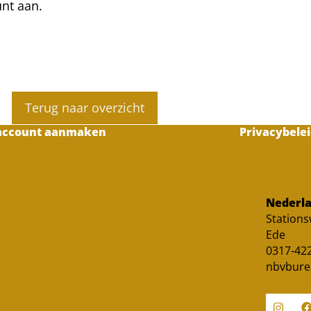
unt aan.
Terug naar overzicht
account aanmaken
Privacybelei
Nederla
Station
Ede
0317-422
nbvbure