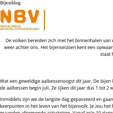
Bijenblog
De volken bereiden zich met het binnenhalen van
weer achter ons. Het bijenseizoen kent een opwaar
staat
Wat een geweldige aalbessenoogst dit jaar. De bijen
de aalbessen begin juli. Ze lijken dit jaar dus 1 tot 
l
hatsapp
Inmiddels zijn we de langste dag gepasseerd en gaan
mail
icht
keerpunten in het leven van het bijenvolk. Je zou h
acebook
maanden afnemende activiteiten. Vanaf zo'n 10 dag