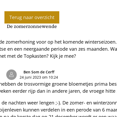
Terug naar overzicht
De zomerzonnewende
 de zomerhoning voor op het komende winterseizoen
tse en een neergaande periode van zes maanden. Wat 
 het met de Topkasten? Kijk je mee?
Ben Som de Cerff
24 juni 2023 om 10:24
 hebben de trosvormige groene bloemetjes prima best
2 weken eerder rijp dan in andere jaren, de vroege hit
 de nachten weer lengen ;-). De zomer- en winterzon
et bijenleven kunnen verdelen in een perode van 6 ma
en na de korste dag op 21 december wordt er een wa