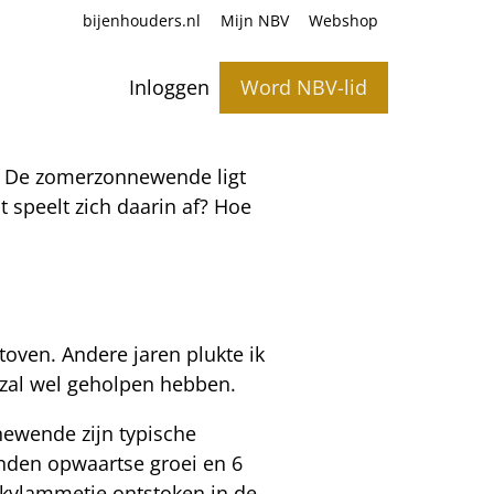
bijenhouders.nl
Mijn NBV
Webshop
Inloggen
Word NBV-lid
. De zomerzonnewende ligt
speelt zich daarin af? Hoe
oven. Andere jaren plukte ik
te zal wel geholpen hebben.
newende zijn typische
anden opwaartse groei en 6
akvlammetje ontstoken in de