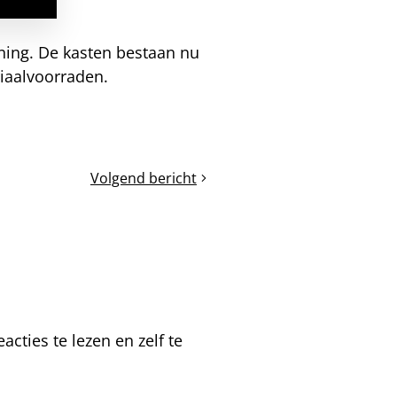
ning. De kasten bestaan nu
eriaalvoorraden.
Volgend bericht
Van
MiniPlus
naar
Dadant
in
drie
maanden
cties te lezen en zelf te