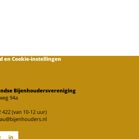
d en Cookie-instellingen
ndse Bijenhoudersvereniging
sweg 94a
 422 (van 10-12 uur)
au@bijenhouders.nl