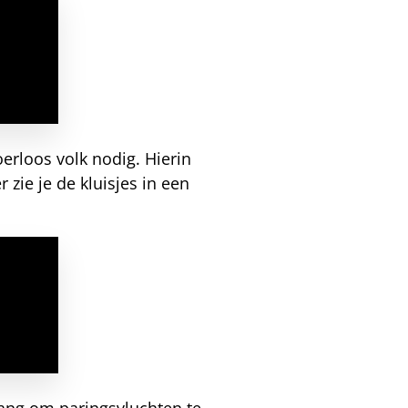
rloos volk nodig. Hierin
 zie je de kluisjes in een
rang om paringsvluchten te