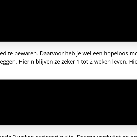
ed te bewaren. Daarvoor heb je wel een hopeloos moe
ggen. Hierin blijven ze zeker 1 tot 2 weken leven. Hier
nde 3 weken paringsrijp zijn. Daarna verdwijnt de d