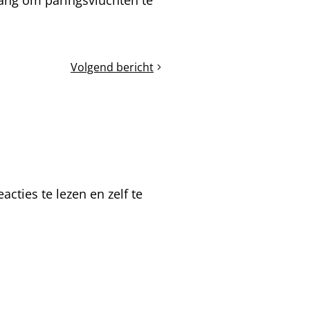
Volgend bericht
Zwermdriftcontrole
van
Topkasten
cties te lezen en zelf te