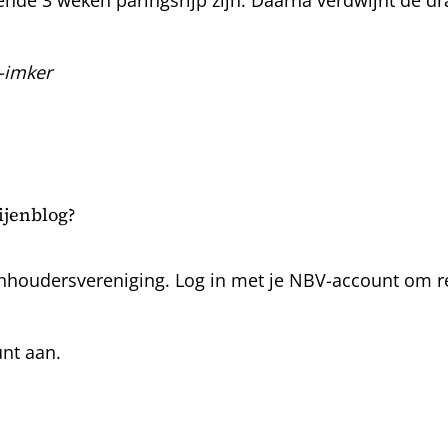
-imker
bijenblog?
nhoudersvereniging. Log in met je NBV-account om rea
unt aan.