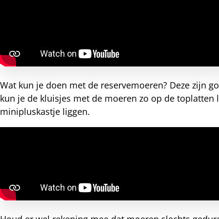
nkedIn
nterest
Wat kun je doen met de reservemoeren? Deze zijn go
kun je de kluisjes met de moeren zo op de toplatten le
minipluskastje liggen.
Houd er wel rekening mee dat moeren slechts gedure