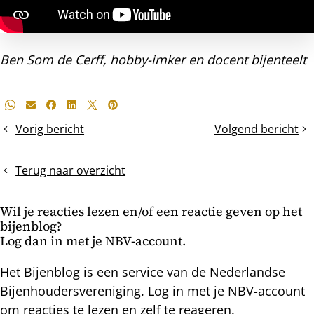
Ben Som de Cerff, hobby-imker en docent bijenteelt
Deel
Whatsapp
E-mail
Facebook
LinkedIn
X
Pinterest
dit
Vorig bericht
Volgend bericht
De
Koningsdag
bericht
voorjaarsdracht
Terug naar overzicht
Wil je reacties lezen en/of een reactie geven op het
bijenblog?
Log dan in met je NBV-account.
Het Bijenblog is een service van de Nederlandse
Bijenhoudersvereniging. Log in met je NBV-account
om reacties te lezen en zelf te reageren.