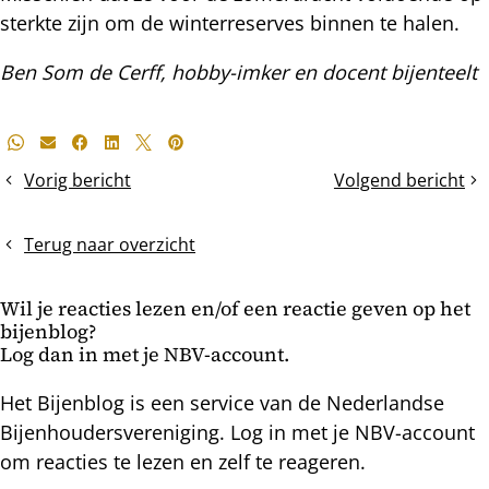
sterkte zijn om de winterreserves binnen te halen.
Ben Som de Cerff, hobby-imker en docent bijenteelt
Deel
Whatsapp
E-mail
Facebook
LinkedIn
X
Pinterest
dit
Vorig bericht
Volgend bericht
De
Opkomende
bericht
broedaflegger
zwermdrift
Terug naar overzicht
Wil je reacties lezen en/of een reactie geven op het
bijenblog?
Log dan in met je NBV-account.
Het Bijenblog is een service van de Nederlandse
Bijenhoudersvereniging. Log in met je NBV-account
om reacties te lezen en zelf te reageren.