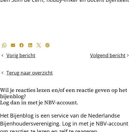
Deel
Whatsapp
E-mail
Facebook
LinkedIn
X
Pinterest
dit
Vorig bericht
Volgend bericht
Styroporkasten
De
bericht
geeft
voorjaarscontrole
volken
Terug naar overzicht
een
boost
Wil je reacties lezen en/of een reactie geven op het
in
bijenblog?
maart
Log dan in met je NBV-account.
Het Bijenblog is een service van de Nederlandse
Bijenhoudersvereniging. Log in met je NBV-account
om reacties te lezen en zelf te reageren.