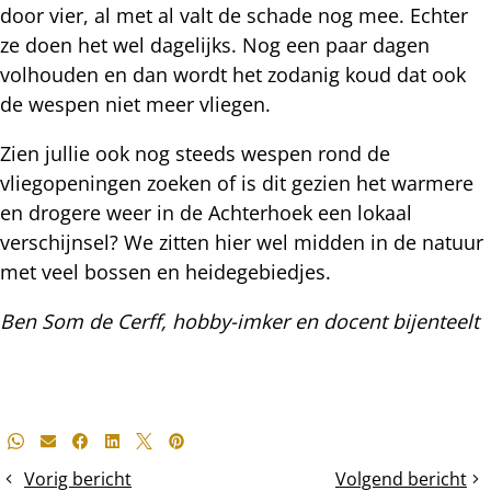
door vier, al met al valt de schade nog mee. Echter
ze doen het wel dagelijks. Nog een paar dagen
volhouden en dan wordt het zodanig koud dat ook
de wespen niet meer vliegen.
Zien jullie ook nog steeds wespen rond de
vliegopeningen zoeken of is dit gezien het warmere
en drogere weer in de Achterhoek een lokaal
verschijnsel? We zitten hier wel midden in de natuur
met veel bossen en heidegebiedjes.
Ben Som de Cerff, hobby-imker en docent bijenteelt
Deel
Whatsapp
E-mail
Facebook
LinkedIn
X
Pinterest
dit
Vorig bericht
Volgend bericht
December
Zomerse