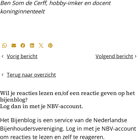
Ben Som de Cerff, hobby-imker en docent
koninginnenteelt
Deel
Whatsapp
E-mail
Facebook
LinkedIn
X
Pinterest
dit
Vorig bericht
Volgend bericht
Mijtbesmetting
December
bericht
via
Oxaalmaand
de
Terug naar overzicht
mijtenval
bepalen
Wil je reacties lezen en/of een reactie geven op het
bijenblog?
Log dan in met je NBV-account.
Het Bijenblog is een service van de Nederlandse
Bijenhoudersvereniging. Log in met je NBV-account
om reacties te lezen en zelf te reageren.