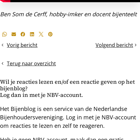
Ben Som de Cerff, hobby-imker en docent bijenteelt
Deel
Whatsapp
E-mail
Facebook
LinkedIn
X
Pinterest
dit
Vorig bericht
Volgend bericht
Meten
Broedstop
bericht
levert
in
bijdrage
de
Terug naar overzicht
aan
herfst
natuurlijke
en
Wil je reacties lezen en/of een reactie geven op het
selectie
weer
bijenblog?
een
Log dan in met je NBV-account.
broednestje
in
Het Bijenblog is een service van de Nederlandse
de
Bijenhoudersvereniging. Log in met je NBV-account
winter
om reacties te lezen en zelf te reageren.
Heb je geen NBV-account, maak dan een gratis