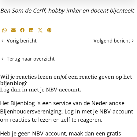
Ben Som de Cerff, hobby-imker en docent bijenteelt
Deel
Whatsapp
E-mail
Facebook
LinkedIn
X
Pinterest
dit
Vorig bericht
Volgend bericht
Zwermcellen
De
bericht
zoeken
verzamelbroedafle
en
(deel
Terug naar overzicht
breken
1)
Wil je reacties lezen en/of een reactie geven op het
bijenblog?
Log dan in met je NBV-account.
Het Bijenblog is een service van de Nederlandse
Bijenhoudersvereniging. Log in met je NBV-account
om reacties te lezen en zelf te reageren.
Heb je geen NBV-account, maak dan een gratis