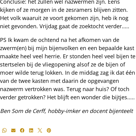
Conclusie: het zullen wel nazwermen zijn. Eens
kijken of ze morgen in de zesramers blijven zitten.
Het volk waaruit ze voort gekomen zijn, heb ik nog
niet gevonden. Vrijdag gaat de zoektocht verder.....
PS Ik kwam de ochtend na het afkomen van de
zwerm(en) bij mijn bijenvolken en een bepaalde kast
maakte heel veel herrie. Er stonden heel veel bijen te
stertselen bij de vliegopening alsof ze de bijen of
moer wilde terug lokken. In de middag zag ik dat één
van de twee kasten met daarin de opgevangen
nazwerm vertrokken was. Terug naar huis? Of toch
verder getrokken? Het blijft een wonder die bijtjes.....
Ben Som de Cerff, hobby-imker en docent bijenteelt
Deel
Whatsapp
E-mail
Facebook
LinkedIn
X
Pinterest