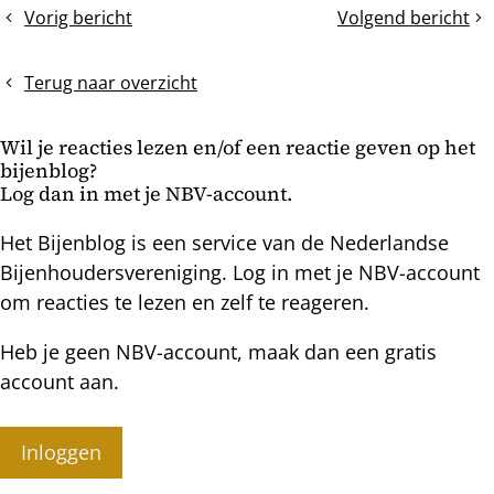
dit
Vorig bericht
Volgend bericht
Worden
Zwermcellen
bericht
speeldoppen
zoeken
altijd
en
Terug naar overzicht
zwermcellen?
breken
Wil je reacties lezen en/of een reactie geven op het
bijenblog?
Log dan in met je NBV-account.
Het Bijenblog is een service van de Nederlandse
Bijenhoudersvereniging. Log in met je NBV-account
om reacties te lezen en zelf te reageren.
Heb je geen NBV-account, maak dan een gratis
account aan.
Inloggen