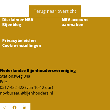
Terug naar overzicht
Disclaimer NBV-
NBV-account
Bijenblog
aanmaken
Privacybeleid en
Cookie-instellingen
Nederlandse Bijenhoudersvereniging
Stationsweg 94a
Ede
0317-422 422 (van 10-12 uur)
nbvbureau@bijenhouders.nl