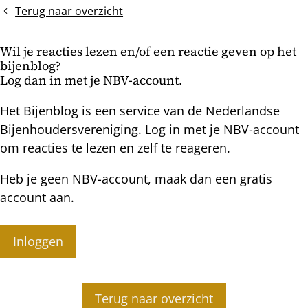
van
altijd
Terug naar overzicht
een
zwermcellen?
volk
Wil je reacties lezen en/of een reactie geven op het
in
bijenblog?
een
Log dan in met je NBV-account.
Topkast
Het Bijenblog is een service van de Nederlandse
Bijenhoudersvereniging. Log in met je NBV-account
om reacties te lezen en zelf te reageren.
Heb je geen NBV-account, maak dan een gratis
account aan.
Inloggen
Terug naar overzicht