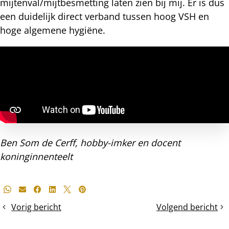
mijtenval/mijtbesmetting laten zien bij mij. Er is dus
een duidelijk direct verband tussen hoog VSH en
hoge algemene hygiëne.
Ben Som de Cerff, hobby-imker en docent
koninginnenteelt
Deel
Whatsapp
E-mail
Facebook
LinkedIn
X
Pinterest
dit
Vorig bericht
Volgend bericht
Tussentijds
Worden
bericht
controle
speeldoppen