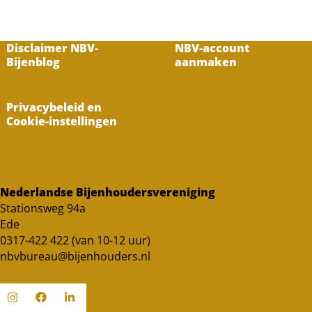
Disclaimer NBV-
NBV-account
Bijenblog
aanmaken
Privacybeleid en
Cookie-instellingen
Nederlandse Bijenhoudersvereniging
Stationsweg 94a
Ede
0317-422 422 (van 10-12 uur)
nbvbureau@bijenhouders.nl