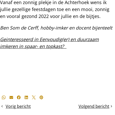
Vanaf een zonnig plekje in de Achterhoek wens ik
jullie gezellige feestdagen toe en een mooi, zonnig
en vooral gezond 2022 voor jullie en de bijtjes.
Ben Som de Cerff, hobby-imker en docent bijenteelt
Geinteresseerd in Eenvoudig(er) en duurzaam
imkeren in spaar- en topkast?
Deel
Whatsapp
E-mail
Facebook
LinkedIn
X
Pinterest
dit
Vorig bericht
Volgend bericht
Gebruikte
Al
bericht
raat
vliegend