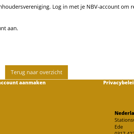
nhoudersvereniging. Log in met je NBV-account om rea
unt aan.
Terug naar overzicht
account aanmaken
Privacybelei
Nederla
Station
Ede
0317-422