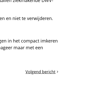
ntallen ziekmakende DWV-
en en niet te verwijderen.
ngen in het compact imkeren
Reageer maar met een
Volgend bericht
Oxalen?
22
+
21
=
13
december