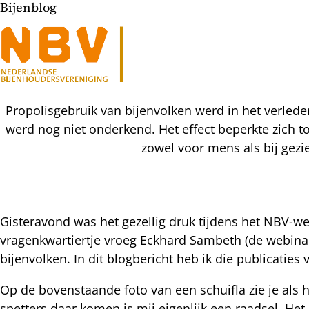
Bijenblog
Propolisgebruik van bijenvolken werd in het verlede
werd nog niet onderkend. Het effect beperkte zich t
zowel voor mens als bij gezi
Gisteravond was het gezellig druk tijdens het NBV-we
vragenkwartiertje vroeg Eckhard Sambeth (de webinar 
l
bijenvolken. In dit blogbericht heb ik die publicaties v
hatsapp
mail
icht
Op de bovenstaande foto van een schuifla zie je als h
acebook
spetters daar komen is mij eigenlijk een raadsel. Het 