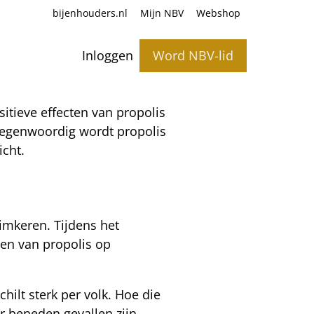
bijenhouders.nl
Mijn NBV
Webshop
Inloggen
Word NBV-lid
itieve effecten van propolis
 Tegenwoordig wordt propolis
icht.
imkeren. Tijdens het
ten van propolis op
hilt sterk per volk. Hoe die
ar beneden gevallen zijn.