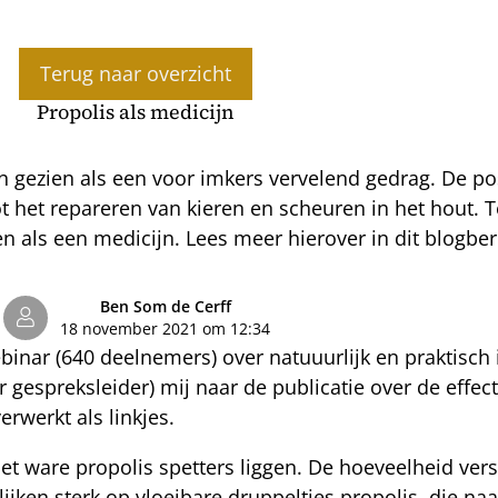
Terug naar overzicht
Propolis als medicijn
n gezien als een voor imkers vervelend gedrag. De pos
ot het repareren van kieren en scheuren in het hout.
en als een medicijn. Lees meer hierover in dit blogber
Ben Som de Cerff
18 november 2021 om 12:34
binar (640 deelnemers) over natuuurlijk en praktisch 
gespreksleider) mij naar de publicatie over de effec
erwerkt als linkjes.
et ware propolis spetters liggen. De hoeveelheid versc
lijken sterk op vloeibare druppeltjes propolis, die na