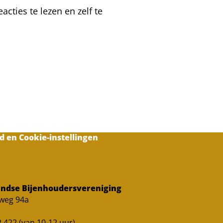
2021
cties te lezen en zelf te
d en Cookie-instellingen
ndse Bijenhoudersvereniging
sweg 94a
 422 (van 10-12 uur)