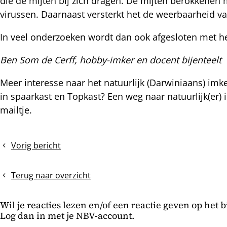
die de mijten bij zich dragen. De mijten berokken
virussen. Daarnaast versterkt het de weerbaarheid 
In veel onderzoeken wordt dan ook afgesloten met het 
Ben Som de Cerff, hobby-imker en docent bijenteelt
Meer interesse naar het natuurlijk (Darwiniaans) i
in spaarkast en Topkast? Een weg naar natuurlijk(er
mailtje.
Vorig bericht
De
winterjas
gaat
Terug naar overzicht
weer
aan
Wil je reacties lezen en/of een reactie geven op het 
Log dan in met je NBV-account.