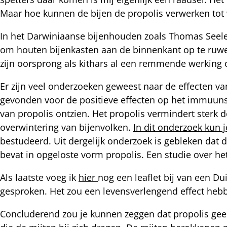
nkedIn
Maar hoe kunnen de bijen de propolis verwerken tot v
In het Darwiniaanse bijenhouden zoals Thomas Seeley 
nterest
om houten bijenkasten aan de binnenkant op te ruwen
zijn oorsprong als kithars al een remmende werking
Er zijn veel onderzoeken geweest naar de effecten 
gevonden voor de positieve effecten op het immuun
van propolis ontzien. Het propolis vermindert sterk
overwintering van bijenvolken.
In dit onderzoek kun 
bestudeerd. Uit dergelijk onderzoek is gebleken dat 
bevat in opgeloste vorm propolis. Een studie over he
Als laatste voeg ik
hier
nog een leaflet bij van een Du
gesproken. Het zou een levensverlengend effect hebb
Concluderend zou je kunnen zeggen dat propolis geen 