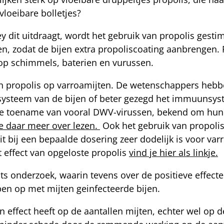
loeibare bolletjes?
dit uitdraagt, wordt het gebruik van propolis gestimu
, zodat de bijen extra propoliscoating aanbrengen. P
 op schimmels, baterien en vurussen.
van propolis op varroamijten. De wetenschappers heb
systeem van de bijen of beter gezegd het immuunsys
 de toename van vooral DWV-virussen, bekend om hun d
je daar meer over lezen.
Ook het gebruik van propolis 
dit bij een bepaalde dosering zeer dodelijk is voor v
t effect van opgeloste propolis
vind je hier als linkje.
its onderzoek, waarin tevens over de positieve effec
en op met mijten geinfecteerde bijen.
effect heeft op de aantallen mijten, echter wel op de