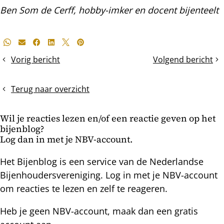
Ben Som de Cerff, hobby-imker en docent bijenteelt
Deel
Whatsapp
E-mail
Facebook
LinkedIn
X
Pinterest
dit
Vorig bericht
Volgend bericht
Kleine
Vroege
bericht
werkstercellen
broedloze
en
winter?
Terug naar overzicht
de
mijtenreproductie
Wil je reacties lezen en/of een reactie geven op het
bijenblog?
Log dan in met je NBV-account.
Het Bijenblog is een service van de Nederlandse
Bijenhoudersvereniging. Log in met je NBV-account
om reacties te lezen en zelf te reageren.
Heb je geen NBV-account, maak dan een gratis