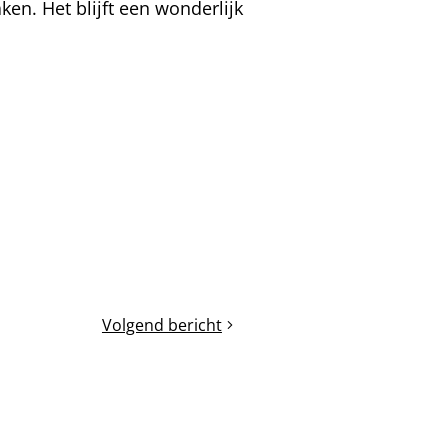
ken. Het blijft een wonderlijk
Volgend bericht
adhesie
van
honing