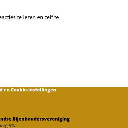
cties te lezen en zelf te
d en Cookie-instellingen
ndse Bijenhoudersvereniging
sweg 94a