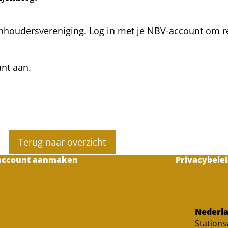
nhoudersvereniging. Log in met je NBV-account om rea
unt aan.
Terug naar overzicht
account aanmaken
Privacybelei
Nederla
Station