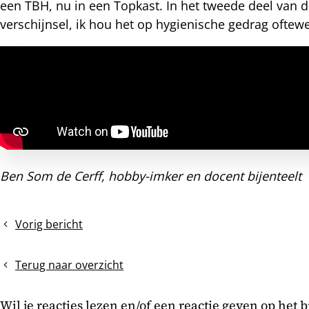
een TBH, nu in een Topkast. In het tweede deel van de
verschijnsel, ik hou het op hygienische gedrag oftew
nterest
Ben Som de Cerff, hobby-imker en docent bijenteelt
Vorig bericht
Massale
najaarsdracht
van
Terug naar overzicht
de
klimop
Wil je reacties lezen en/of een reactie geven op het 