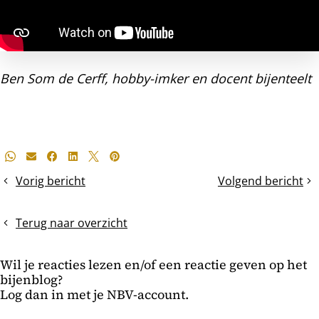
Ben Som de Cerff, hobby-imker en docent bijenteelt
Deel
Whatsapp
E-mail
Facebook
LinkedIn
X
Pinterest
dit
Vorig bericht
Volgend bericht
Melk
De
bericht
en
mijtbesmetting
honing
in
Terug naar overzicht
en
bijenvolken
kleine
Wil je reacties lezen en/of een reactie geven op het
bijen
bijenblog?
Log dan in met je NBV-account.