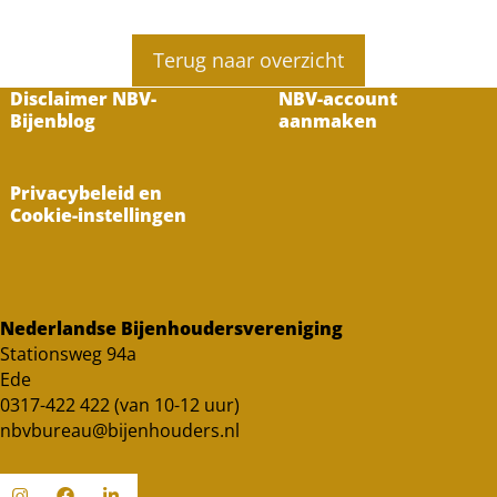
Terug naar overzicht
Disclaimer NBV-
NBV-account
Bijenblog
aanmaken
Privacybeleid en
Cookie-instellingen
Nederlandse Bijenhoudersvereniging
Stationsweg 94a
Ede
0317-422 422 (van 10-12 uur)
nbvbureau@bijenhouders.nl