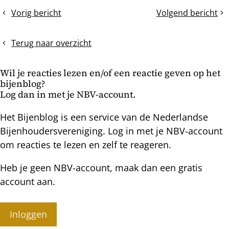
dit
Vorig bericht
Volgend bericht
Herenleed
honingopslag
bericht
en
of
langzaam
wintervoer
Terug naar overzicht
krimpende
bij
volken
warmbouw
Wil je reacties lezen en/of een reactie geven op het
kasten
bijenblog?
Log dan in met je NBV-account.
Het Bijenblog is een service van de Nederlandse
Bijenhoudersvereniging. Log in met je NBV-account
om reacties te lezen en zelf te reageren.
Heb je geen NBV-account, maak dan een gratis
account aan.
Inloggen