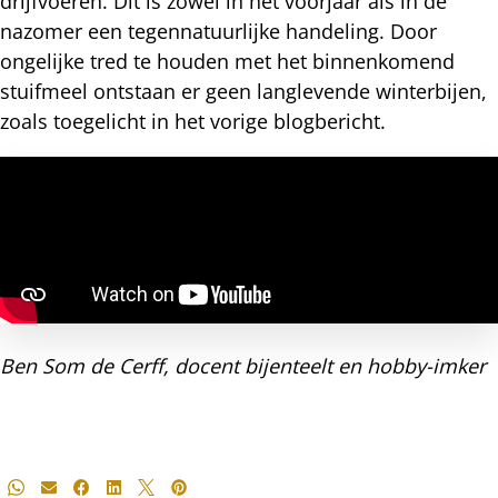
drijfvoeren. Dit is zowel in het voorjaar als in de
nazomer een tegennatuurlijke handeling. Door
ongelijke tred te houden met het binnenkomend
stuifmeel ontstaan er geen langlevende winterbijen,
zoals toegelicht in het vorige blogbericht.
Ben Som de Cerff, docent bijenteelt en hobby-imker
Deel
Whatsapp
E-mail
Facebook
LinkedIn
X
Pinterest