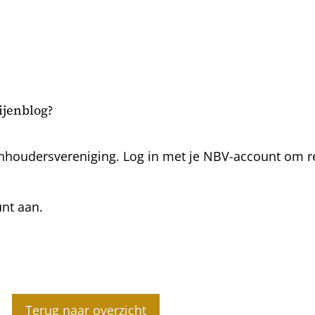
bijenblog?
nhoudersvereniging. Log in met je NBV-account om rea
unt aan.
Terug naar overzicht