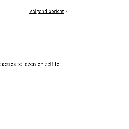
Volgend bericht
Nakontrole
van
de
MiniPlus
volkjes
cties te lezen en zelf te