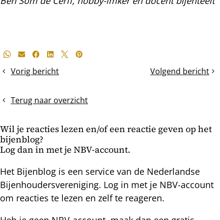
Ben Som de Cerff, hobby-imker en docent bijenteelt
Deel
Whatsapp
E-mail
Facebook
LinkedIn
X
Pinterest
dit
Vorig bericht
Volgend bericht
van
De
bericht
Apidea
dracht
naar
op
Terug naar overzicht
MiniPlus
Terschelling
Wil je reacties lezen en/of een reactie geven op het
bijenblog?
Log dan in met je NBV-account.
Het Bijenblog is een service van de Nederlandse
Bijenhoudersvereniging. Log in met je NBV-account
om reacties te lezen en zelf te reageren.