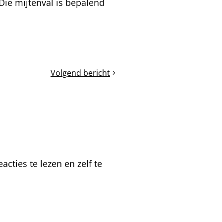
Die mijtenval is bepalend
Volgend bericht
De
lindedracht
volgens
de
weegschaal
cties te lezen en zelf te