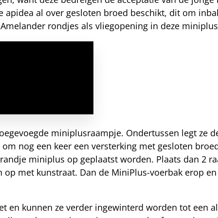
apidea al over gesloten broed beschikt, dit om inba
 Amelander rondjes als vliegopening in deze miniplus
 toegevoegde miniplusraampje. Ondertussen legt ze d
n om nog een keer een versterking met gesloten broed
 randje miniplus op geplaatst worden. Plaats dan 2 r
n op met kunstraat. Dan de MiniPlus-voerbak erop en 
et en kunnen ze verder ingewinterd worden tot een all