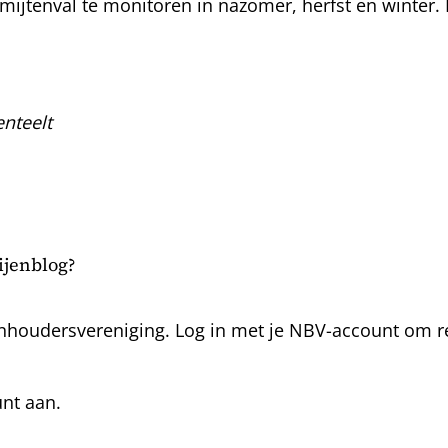
mijtenval te monitoren in nazomer, herfst en winter. 
nteelt
bijenblog?
nhoudersvereniging. Log in met je NBV-account om rea
unt aan.