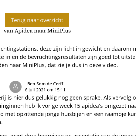
Terug naar overzicht
van Apidea naar MiniPlus
uchtingstations, deze zijn licht in gewicht en daarom 
e in en de bevruchtingsresultaten zijn goed tot uits
n naar MiniPlus, dat zie je dus in deze video.
Ben Som de Cerff
6 juli 2021 om 15:11
j is hier dus gelukkig nog geen sprake. Als vervolg o
ninginnen heb ik vorige week 15 apidea's omgezet naa
 met opzittende jonge huisbijen en een raampje kuns
n.
liegen, want deze bedreigen de acceptatie van de jong