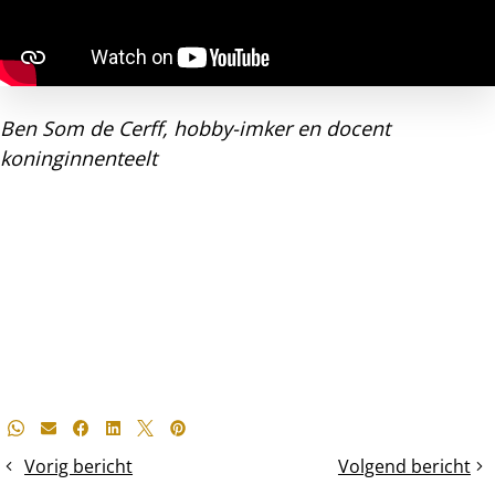
Ben Som de Cerff, hobby-imker en docent
koninginnenteelt
Deel
Whatsapp
E-mail
Facebook
LinkedIn
X
Pinterest
dit
Vorig bericht
Volgend bericht
Controle
Voeren
bericht