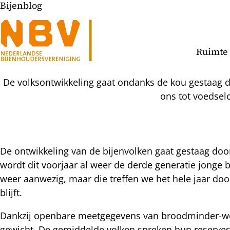
Bijenblog
Ruimte 
De volksontwikkeling gaat ondanks de kou gestaag d
ons tot voedsel
De ontwikkeling van de bijenvolken gaat gestaag do
wordt dit voorjaar al weer de derde generatie jonge 
l
weer aanwezig, maar die treffen we het hele jaar doo
hatsapp
blijft.
mail
icht
acebook
Dankzij openbare meetgegevens van broodminder-wee
nkedIn
gewicht. De gemiddelde volken spreken hun reserves 