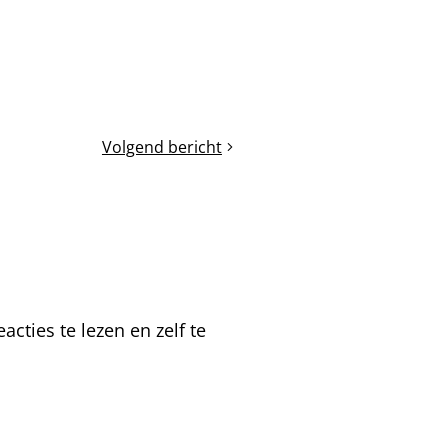
Volgend bericht
Volken
ruimte
geven
cties te lezen en zelf te