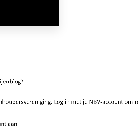
bijenblog?
nhoudersvereniging. Log in met je NBV-account om rea
unt aan.