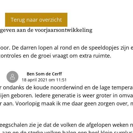
Terug naar overzicht
geven aan de voorjaarsontwikkeling
oor. De darren lopen al rond en de speeldopjes zijn 
controles en de groei vraagt om extra ruimte.
Ben Som de Cerff
18 april 2021 om 11:51
or ondanks de koude noorderwind en de lage temperat
bijen geboren. Iedere generatie is weer groter in omv
r aan. Voorlopig maak ik me daar geen zorgen over, m
gschalen zie je dat de volken de afgelopen weken 
aan en de sterke volken halen een heel klein surplus