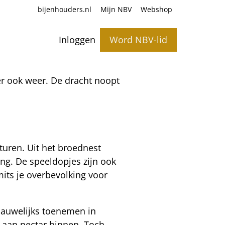
bijenhouders.nl
Mijn NBV
Webshop
Inloggen
Word NBV-lid
er ook weer. De dracht noopt
uren. Uit het broednest
ang. De speeldopjes zijn ook
its je overbevolking voor
nauwelijks toenemen in
 aan nectar binnen. Toch