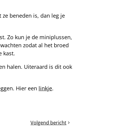
 ze beneden is, dan leg je
t. Zo kun je de miniplussen,
 wachten zodat al het broed
e kast.
 halen. Uiteraard is dit ook
eggen. Hier een
linkje
.
Volgend bericht
Voorjaarscontrole
van