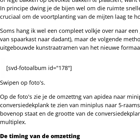
nkedIn
In principe dwing je de bijen wel om die ruimte sne
cruciaal om de voortplanting van de mijten laag te h
nterest
Soms hang ik wel een compleet volkje over naar een 
van spaarkast naar dadant), maar de volgende method
uitgebouwde kunstraatramen van het nieuwe formaat
[svd-fotoalbum id="178"]
Swipen op foto's.
Op de foto's zie je de omzettng van apidea naar mini
conversiedekplank te zien van miniplus naar 5-raams
bovenop staat en de grootte van de conversiedekplan
multiplex.
De timing van de omzetting