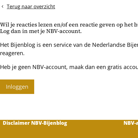
van
Terug naar overzicht
het
broednest
Wil je reacties lezen en/of een reactie geven op het 
Log dan in met je NBV-account.
Het Bijenblog is een service van de Nederlandse Bije
reageren.
Heb je geen NBV-account, maak dan een gratis acco
Inloggen
Disclaimer NBV-Bijenblog
NBV-