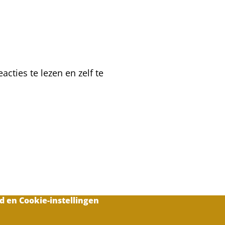
een
TBH
cties te lezen en zelf te
d en Cookie-instellingen