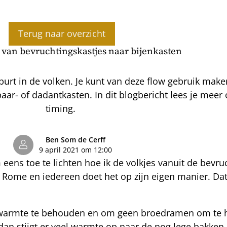
Terug naar overzicht
 van bevruchtingskastjes naar bijenkasten
spurt in de volken. Je kunt van deze flow gebruik mak
aar- of dadantkasten. In dit blogbericht lees je mee
timing.
Ben Som de Cerff
9 april 2021 om 12:00
eens toe te lichten hoe ik de volkjes vanuit de bevr
 Rome en iedereen doet het op zijn eigen manier. Dat
edwarmte te behouden en om geen broedramen om te 
an stijgt er veel warmte op naar de nog lege bakken. I