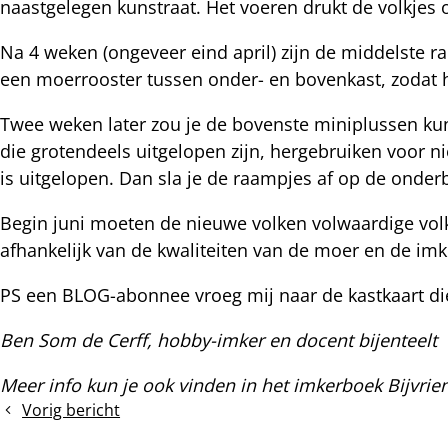
naastgelegen kunstraat. Het voeren drukt de volkjes
Na 4 weken (ongeveer eind april) zijn de middelste r
een moerrooster tussen onder- en bovenkast, zodat h
Twee weken later zou je de bovenste miniplussen ku
die grotendeels uitgelopen zijn, hergebruiken voor 
is uitgelopen. Dan sla je de raampjes af op de onder
Begin juni moeten de nieuwe volken volwaardige volk
afhankelijk van de kwaliteiten van de moer en de imke
PS een BLOG-abonnee vroeg mij naar de kastkaart die
Ben Som de Cerff, hobby-imker en docent bijenteelt
Meer info kun je ook vinden in het imkerboek Bijvrie
Vorig bericht
De
warmtehuishouding