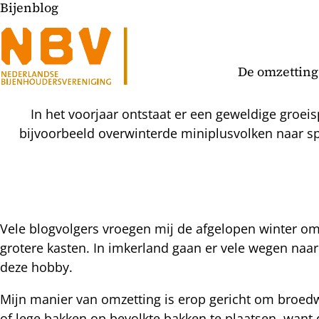
Bijenblog
De omzetting
In het voorjaar ontstaat er een geweldige groei
bijvoorbeeld overwinterde miniplusvolken naar sp
Vele blogvolgers vroegen mij de afgelopen winter om 
grotere kasten. In imkerland gaan er vele wegen naar
l
deze hobby.
hatsapp
mail
icht
Mijn manier van omzetting is erop gericht om bro
acebook
of lege bakken op bevolkte bakken te plaatsen, want d