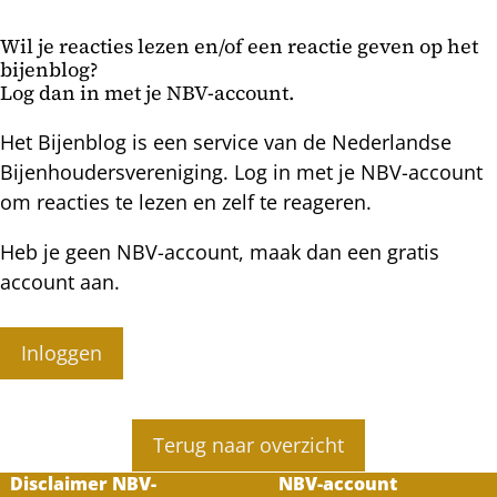
2020
en
tot
de
Wil je reacties lezen en/of een reactie geven op het
maart
rugzakmethode
bijenblog?
2021
Log dan in met je NBV-account.
Het Bijenblog is een service van de Nederlandse
Bijenhoudersvereniging. Log in met je NBV-account
om reacties te lezen en zelf te reageren.
Heb je geen NBV-account, maak dan een gratis
account aan.
Inloggen
Terug naar overzicht
Disclaimer NBV-
NBV-account