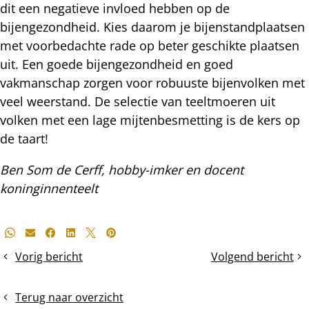
dit een negatieve invloed hebben op de
bijengezondheid. Kies daarom je bijenstandplaatsen
met voorbedachte rade op beter geschikte plaatsen
uit. Een goede bijengezondheid en goed
vakmanschap zorgen voor robuuste bijenvolken met
veel weerstand. De selectie van teeltmoeren uit
volken met een lage mijtenbesmetting is de kers op
de taart!
Ben Som de Cerff, hobby-imker en docent
koninginnenteelt
Deel
Whatsapp
E-mail
Facebook
LinkedIn
X
Pinterest
dit
Vorig bericht
Volgend bericht
Broednesttemperatuur
De
bericht
van
onderbak
oktober
wegnemen
Terug naar overzicht