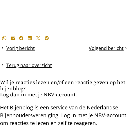
Deel
Whatsapp
E-mail
Facebook
LinkedIn
X
Pinterest
dit
Vorig bericht
Volgend bericht
Veertig
De
bericht
graden
imme
verschil
ontwaakt
Terug naar overzicht
Wil je reacties lezen en/of een reactie geven op het
bijenblog?
Log dan in met je NBV-account.
Het Bijenblog is een service van de Nederlandse
Bijenhoudersvereniging. Log in met je NBV-account
om reacties te lezen en zelf te reageren.