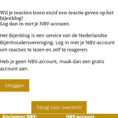
late
wat
winter
een
Wil je reacties lezen en/of een reactie geven op het
geweldige
bijenblog?
prestatie!
Log dan in met je NBV-account.
Het Bijenblog is een service van de Nederlandse
Bijenhoudersvereniging. Log in met je NBV-account
om reacties te lezen en zelf te reageren.
Heb je geen NBV-account, maak dan een gratis
account aan.
Inloggen
Terug naar overzicht
Disclaimer NBV-
NBV-account