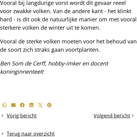
Vooral bij langdurige vorst wordt dit gevaar reeel
voor zwakke volken. Van de andere kant - het klinkt
hard - is dit ook de natuurlijke manier om met vooral
sterkere volken de winter uit te komen.
Vooral de sterke volken moeten voor het behoud van
de soort zich straks gaan voortplanten.
Ben Som de Cerff, hobby-imker en docent
koninginnenteelt
Deel
Whatsapp
E-mail
Facebook
LinkedIn
X
Pinterest
dit
Vorig bericht
Volgend bericht
Noodvoedering
35
bericht
in
graden
de
verschil,
Terug naar overzicht