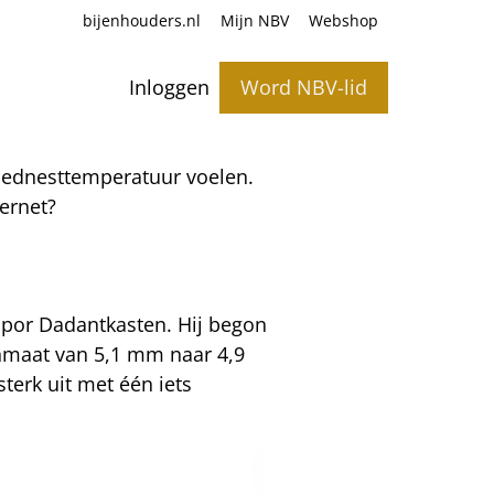
bijenhouders.nl
Mijn NBV
Webshop
Inloggen
Word NBV-lid
roednesttemperatuur voelen.
ternet?
yropor Dadantkasten. Hij begon
senmaat van 5,1 mm naar 4,9
terk uit met één iets