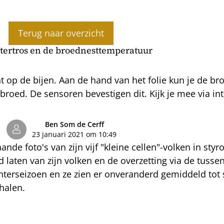
Terug naar overzicht
tertros en de broednesttemperatuur
ht op de bijen. Aan de hand van het folie kun je de b
t broed. De sensoren bevestigen dit. Kijk je mee via in
Ben Som de Cerff
23 januari 2021 om 10:49
ande foto's van zijn vijf "kleine cellen"-volken in st
ld laten van zijn volken en de overzetting via de tus
nterseizoen en ze zien er onveranderd gemiddeld tot s
halen.