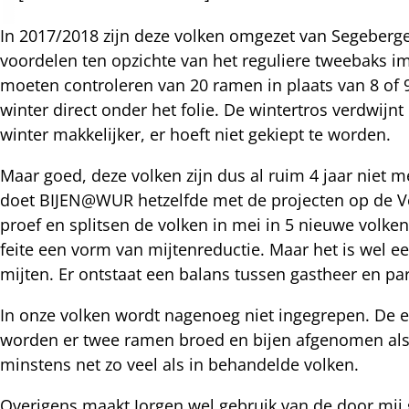
In 2017/2018 zijn deze volken omgezet van Segeberg
nterest
voordelen ten opzichte van het reguliere tweebaks i
moeten controleren van 20 ramen in plaats van 8 of 
winter direct onder het folie. De wintertros verdwij
winter makkelijker, er hoeft niet gekiept te worden.
Maar goed, deze volken zijn dus al ruim 4 jaar niet me
doet BIJEN@WUR hetzelfde met de projecten op de Vel
proef en splitsen de volken in mei in 5 nieuwe volken.
feite een vorm van mijtenreductie. Maar het is wel 
mijten. Er ontstaat een balans tussen gastheer en pa
In onze volken wordt nagenoeg niet ingegrepen. De e
worden er twee ramen broed en bijen afgenomen als 
minstens net zo veel als in behandelde volken.
Overigens maakt Jorgen wel gebruik van de door mij 