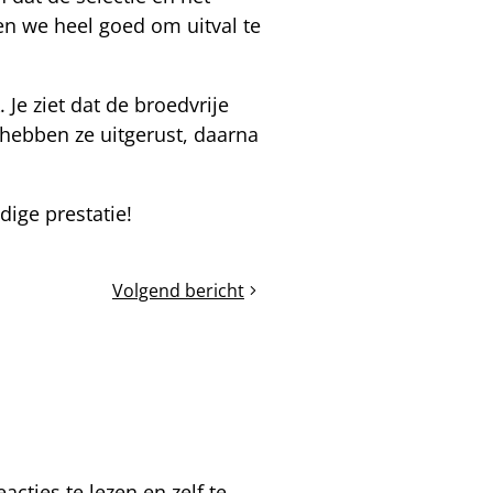
n we heel goed om uitval te
. Je ziet dat de broedvrije
 hebben ze uitgerust, daarna
dige prestatie!
Volgend bericht
Moonlight
mating
en
nieuwe
blog-
topics
cties te lezen en zelf te