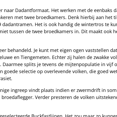
er naar Dadantformaat. Het werken met de eenbaks d
mkeren met twee broedkamers. Denk hierbij aan het ti
9 dadantramen. Het is ook handig de wintertros te ku
nt niet tussen de twee broedkamers in. Dit maakt ook 
er behandeld. Je kunt met eigen ogen vaststellen dat z
uwe en Tiengemeten. Echter zij halen de zwakke volk
 Daarmee splits je tevens de mijtenpopulatie in vijf o
een goede selectie op overlevende volken, die goed w
rasiet.
nige ingreep vindt plaats indien er zwermdrift in so
broedaflegger. Verder presteren de volken uitsteken
geselecteerde Buckfastlijnen. Het zou maar zo kunnen