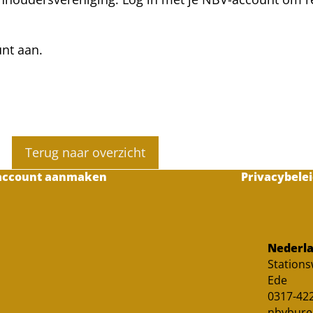
unt aan.
Terug naar overzicht
account aanmaken
Privacybelei
Nederla
Station
Ede
0317-422
nbvbure