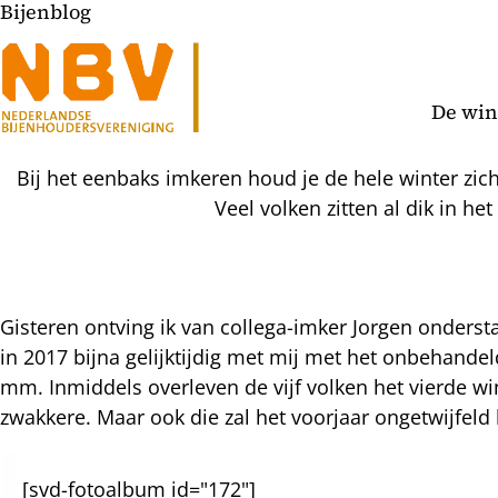
Bijenblog
De win
Bij het eenbaks imkeren houd je de hele winter zic
Veel volken zitten al dik in he
Gisteren ontving ik van collega-imker Jorgen ondersta
in 2017 bijna gelijktijdig met mij met het onbehande
l
mm. Inmiddels overleven de vijf volken het vierde wi
hatsapp
zwakkere. Maar ook die zal het voorjaar ongetwijfeld 
mail
icht
acebook
nkedIn
[svd-fotoalbum id="172"]