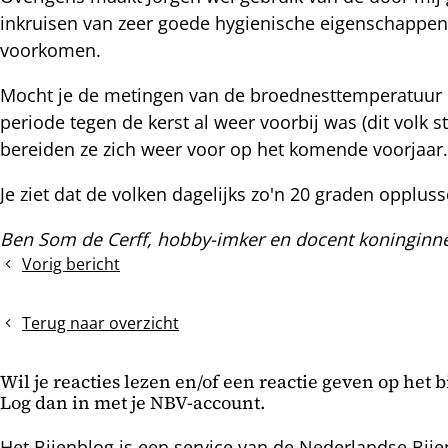
inkruisen van zeer goede hygienische eigenschappen
voorkomen.
Mocht je de metingen van de broednesttemperatuur i
periode tegen de kerst al weer voorbij was (dit vol
bereiden ze zich weer voor op het komende voorjaa
Je ziet dat de volken dagelijks zo'n 20 graden opplu
Ben Som de Cerff, hobby-imker en docent koninginne
Vorig bericht
Zoemende
bijtjes
Terug naar overzicht
Wil je reacties lezen en/of een reactie geven op het 
Log dan in met je NBV-account.
Het Bijenblog is een service van de Nederlandse Bije