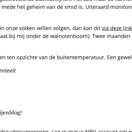
 mede het geheim van de smid is. Uiteraard monitore
n onze volken willen volgen, dan kan dit
via deze link
k staat bij mij onder de walnotenboom). Twee maanden
r.
ssen ten opzichte van de buitentemperatuur. Een gewel
nteelt
bijenblog?
nhoudersvereniging. Log in met je NBV-account om rea