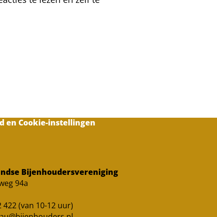
d en Cookie-instellingen
ndse Bijenhoudersvereniging
sweg 94a
 422 (van 10-12 uur)
au@bijenhouders.nl