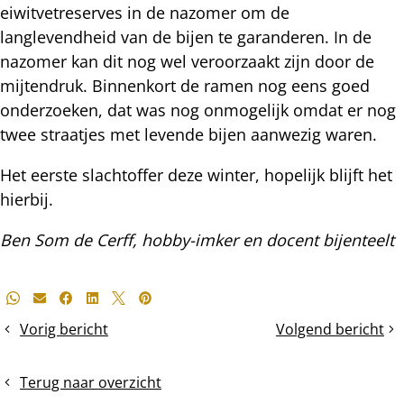
eiwitvetreserves in de nazomer om de
langlevendheid van de bijen te garanderen. In de
nazomer kan dit nog wel veroorzaakt zijn door de
mijtendruk. Binnenkort de ramen nog eens goed
onderzoeken, dat was nog onmogelijk omdat er nog
twee straatjes met levende bijen aanwezig waren.
Het eerste slachtoffer deze winter, hopelijk blijft het
hierbij.
Ben Som de Cerff, hobby-imker en docent bijenteelt
Deel
Whatsapp
E-mail
Facebook
LinkedIn
X
Pinterest
dit
Vorig bericht
Volgend bericht
Waar
Medio
bericht
blijven
januari:
de
veel
Terug naar overzicht
zomerse
volken