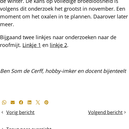
de winter. De kans op volledige broedloosheid is
volgens dit onderzoek het grootst in november. Een
moment om het oxalen in te plannen. Daarover later
meer.
Bijgaand twee linkjes naar onderzoeken naar de
roofmijt.
Linkje 1
en
linkje 2
.
Ben Som de Cerff, hobby-imker en docent bijenteelt
Deel
Whatsapp
E-mail
Facebook
LinkedIn
X
Pinterest
dit
Vorig bericht
Volgend bericht
Propolis
Zonnige
bericht
najaarsvlucht